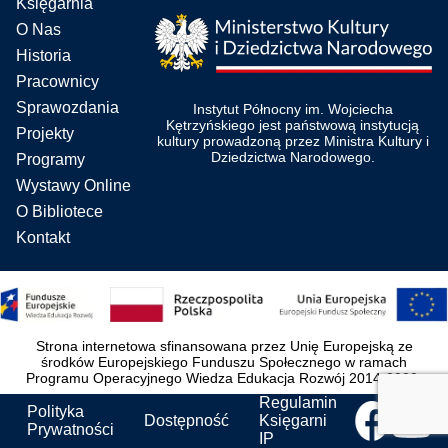
Księgarnia
O Nas
Historia
Pracownicy
Sprawozdania
Instytut Północny im. Wojciecha
Kętrzyńskiego jest państwową instytucją
Projekty
kultury prowadzoną przez Ministra Kultury i
Dziedzictwa Narodowego.
Programy
Wystawy Online
O Bibliotece
Kontakt
Strona internetowa sfinansowana przez Unię Europejską ze
środków Europejskiego Funduszu Społecznego w ramach
Programu Operacyjnego Wiedza Edukacja Rozwój 2014-2020.
Regulamin
Polityka
Dostępność
Księgarni
Prywatności
IP