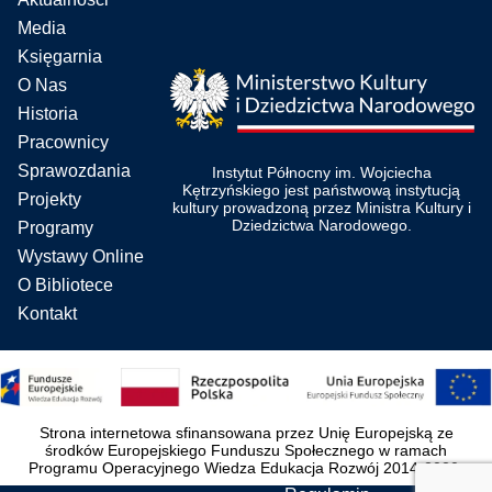
Media
Księgarnia
O Nas
Historia
Pracownicy
Sprawozdania
Instytut Północny im. Wojciecha
Kętrzyńskiego jest państwową instytucją
Projekty
kultury prowadzoną przez Ministra Kultury i
Dziedzictwa Narodowego.
Programy
Wystawy Online
O Bibliotece
Kontakt
Strona internetowa sfinansowana przez Unię Europejską ze
środków Europejskiego Funduszu Społecznego w ramach
Programu Operacyjnego Wiedza Edukacja Rozwój 2014-2020.