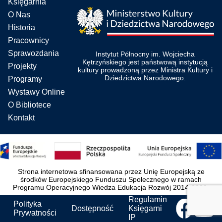
Księgarnia
O Nas
Historia
Pracownicy
Sprawozdania
Instytut Północny im. Wojciecha
Kętrzyńskiego jest państwową instytucją
Projekty
kultury prowadzoną przez Ministra Kultury i
Dziedzictwa Narodowego.
Programy
Wystawy Online
O Bibliotece
Kontakt
Strona internetowa sfinansowana przez Unię Europejską ze
środków Europejskiego Funduszu Społecznego w ramach
Programu Operacyjnego Wiedza Edukacja Rozwój 2014-2020.
Regulamin
Polityka
Dostępność
Księgarni
Prywatności
IP