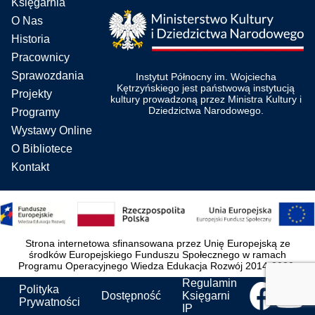
Księgarnia
O Nas
Historia
Pracownicy
Sprawozdania
Instytut Północny im. Wojciecha
Kętrzyńskiego jest państwową instytucją
Projekty
kultury prowadzoną przez Ministra Kultury i
Dziedzictwa Narodowego.
Programy
Wystawy Online
O Bibliotece
Kontakt
Strona internetowa sfinansowana przez Unię Europejską ze
środków Europejskiego Funduszu Społecznego w ramach
Programu Operacyjnego Wiedza Edukacja Rozwój 2014-2020.
Regulamin
Polityka
Dostępność
Księgarni
Prywatności
IP