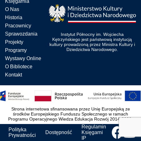
Księgarnia
O Nas
Historia
Pracownicy
Sprawozdania
Instytut Północny im. Wojciecha
Kętrzyńskiego jest państwową instytucją
Projekty
kultury prowadzoną przez Ministra Kultury i
Dziedzictwa Narodowego.
Programy
Wystawy Online
O Bibliotece
Kontakt
Strona internetowa sfinansowana przez Unię Europejską ze
środków Europejskiego Funduszu Społecznego w ramach
Programu Operacyjnego Wiedza Edukacja Rozwój 2014-2020.
Regulamin
Polityka
Dostępność
Księgarni
Prywatności
IP