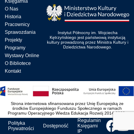
Księgarnia
O Nas
Historia
Pracownicy
Sprawozdania
Instytut Północny im. Wojciecha
Kętrzyńskiego jest państwową instytucją
Projekty
kultury prowadzoną przez Ministra Kultury i
Dziedzictwa Narodowego.
Programy
Wystawy Online
O Bibliotece
Kontakt
Strona internetowa sfinansowana przez Unię Europejską ze
środków Europejskiego Funduszu Społecznego w ramach
Programu Operacyjnego Wiedza Edukacja Rozwój 2014-2020.
Regulamin
Polityka
Dostępność
Księgarni
Prywatności
IP