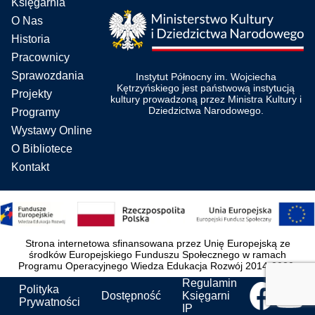
Księgarnia
O Nas
Historia
Pracownicy
Sprawozdania
Instytut Północny im. Wojciecha
Kętrzyńskiego jest państwową instytucją
Projekty
kultury prowadzoną przez Ministra Kultury i
Dziedzictwa Narodowego.
Programy
Wystawy Online
O Bibliotece
Kontakt
Strona internetowa sfinansowana przez Unię Europejską ze
środków Europejskiego Funduszu Społecznego w ramach
Programu Operacyjnego Wiedza Edukacja Rozwój 2014-2020.
Regulamin
Polityka
Dostępność
Księgarni
Prywatności
IP