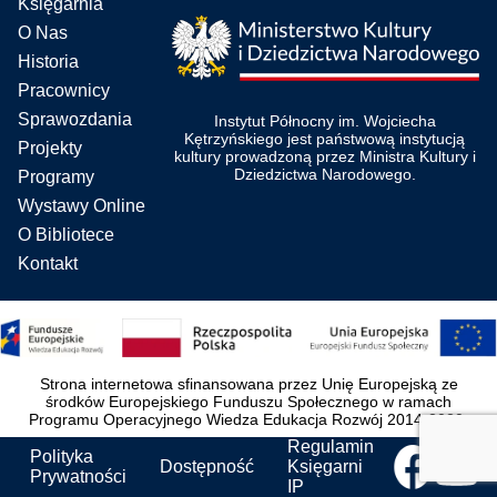
Księgarnia
O Nas
Historia
Pracownicy
Sprawozdania
Instytut Północny im. Wojciecha
Kętrzyńskiego jest państwową instytucją
Projekty
kultury prowadzoną przez Ministra Kultury i
Dziedzictwa Narodowego.
Programy
Wystawy Online
O Bibliotece
Kontakt
Strona internetowa sfinansowana przez Unię Europejską ze
środków Europejskiego Funduszu Społecznego w ramach
Programu Operacyjnego Wiedza Edukacja Rozwój 2014-2020.
Regulamin
Polityka
Dostępność
Księgarni
Prywatności
IP