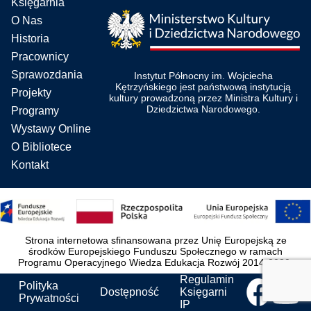
Księgarnia
O Nas
Historia
Pracownicy
Sprawozdania
Instytut Północny im. Wojciecha
Kętrzyńskiego jest państwową instytucją
Projekty
kultury prowadzoną przez Ministra Kultury i
Dziedzictwa Narodowego.
Programy
Wystawy Online
O Bibliotece
Kontakt
Strona internetowa sfinansowana przez Unię Europejską ze
środków Europejskiego Funduszu Społecznego w ramach
Programu Operacyjnego Wiedza Edukacja Rozwój 2014-2020.
Regulamin
Polityka
Dostępność
Księgarni
Prywatności
IP