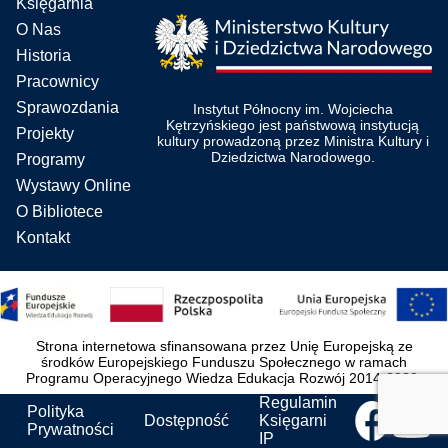
Księgarnia
O Nas
Historia
Pracownicy
Sprawozdania
Instytut Północny im. Wojciecha
Kętrzyńskiego jest państwową instytucją
Projekty
kultury prowadzoną przez Ministra Kultury i
Dziedzictwa Narodowego.
Programy
Wystawy Online
O Bibliotece
Kontakt
Strona internetowa sfinansowana przez Unię Europejską ze
środków Europejskiego Funduszu Społecznego w ramach
Programu Operacyjnego Wiedza Edukacja Rozwój 2014-2020.
Regulamin
Polityka
Dostępność
Księgarni
Prywatności
IP