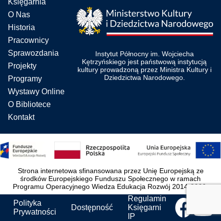
Księgarnia
O Nas
Historia
Pracownicy
Sprawozdania
Instytut Północny im. Wojciecha
Kętrzyńskiego jest państwową instytucją
Projekty
kultury prowadzoną przez Ministra Kultury i
Dziedzictwa Narodowego.
Programy
Wystawy Online
O Bibliotece
Kontakt
Strona internetowa sfinansowana przez Unię Europejską ze
środków Europejskiego Funduszu Społecznego w ramach
Programu Operacyjnego Wiedza Edukacja Rozwój 2014-2020.
Regulamin
Polityka
Dostępność
Księgarni
Prywatności
IP