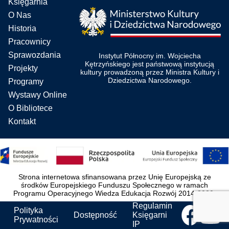
Księgarnia
O Nas
Historia
Pracownicy
Sprawozdania
Instytut Północny im. Wojciecha
Kętrzyńskiego jest państwową instytucją
Projekty
kultury prowadzoną przez Ministra Kultury i
Dziedzictwa Narodowego.
Programy
Wystawy Online
O Bibliotece
Kontakt
Strona internetowa sfinansowana przez Unię Europejską ze
środków Europejskiego Funduszu Społecznego w ramach
Programu Operacyjnego Wiedza Edukacja Rozwój 2014-2020.
Regulamin
Polityka
Dostępność
Księgarni
Prywatności
IP