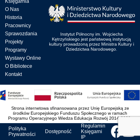
Księgarnia
O Nas
Historia
Pracownicy
Sprawozdania
Instytut Północny im. Wojciecha
Kętrzyńskiego jest państwową instytucją
Projekty
kultury prowadzoną przez Ministra Kultury i
Dziedzictwa Narodowego.
Programy
Wystawy Online
O Bibliotece
Kontakt
Strona internetowa sfinansowana przez Unię Europejską ze
środków Europejskiego Funduszu Społecznego w ramach
Programu Operacyjnego Wiedza Edukacja Rozwój 2014-2020.
Regulamin
Polityka
Dostępność
Księgarni
Prywatności
IP