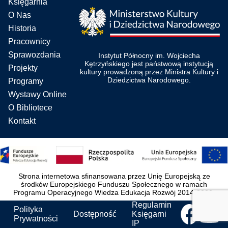
Księgarnia
O Nas
Historia
Pracownicy
Sprawozdania
Instytut Północny im. Wojciecha
Kętrzyńskiego jest państwową instytucją
Projekty
kultury prowadzoną przez Ministra Kultury i
Dziedzictwa Narodowego.
Programy
Wystawy Online
O Bibliotece
Kontakt
Strona internetowa sfinansowana przez Unię Europejską ze
środków Europejskiego Funduszu Społecznego w ramach
Programu Operacyjnego Wiedza Edukacja Rozwój 2014-2020.
Regulamin
Polityka
Dostępność
Księgarni
Prywatności
IP