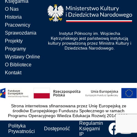
Księgarnia
O Nas
Historia
Pracownicy
Sprawozdania
Instytut Północny im. Wojciecha
Kętrzyńskiego jest państwową instytucją
Projekty
kultury prowadzoną przez Ministra Kultury i
Dziedzictwa Narodowego.
Programy
Wystawy Online
O Bibliotece
Kontakt
Strona internetowa sfinansowana przez Unię Europejską ze
środków Europejskiego Funduszu Społecznego w ramach
Programu Operacyjnego Wiedza Edukacja Rozwój 2014-2020.
Regulamin
Polityka
Dostępność
Księgarni
Prywatności
IP