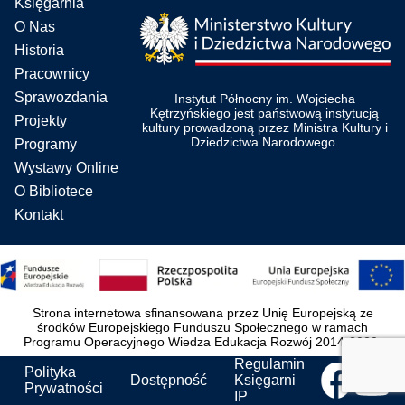
Księgarnia
O Nas
Historia
Pracownicy
Sprawozdania
Instytut Północny im. Wojciecha
Kętrzyńskiego jest państwową instytucją
Projekty
kultury prowadzoną przez Ministra Kultury i
Dziedzictwa Narodowego.
Programy
Wystawy Online
O Bibliotece
Kontakt
Strona internetowa sfinansowana przez Unię Europejską ze
środków Europejskiego Funduszu Społecznego w ramach
Programu Operacyjnego Wiedza Edukacja Rozwój 2014-2020.
Regulamin
Polityka
Dostępność
Księgarni
Prywatności
IP