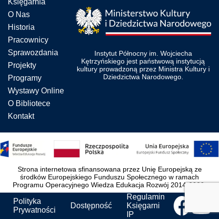
Księgarnia
O Nas
Historia
Pracownicy
Sprawozdania
Instytut Północny im. Wojciecha
Kętrzyńskiego jest państwową instytucją
Projekty
kultury prowadzoną przez Ministra Kultury i
Dziedzictwa Narodowego.
Programy
Wystawy Online
O Bibliotece
Kontakt
Strona internetowa sfinansowana przez Unię Europejską ze
środków Europejskiego Funduszu Społecznego w ramach
Programu Operacyjnego Wiedza Edukacja Rozwój 2014-2020.
Regulamin
Polityka
Dostępność
Księgarni
Prywatności
IP