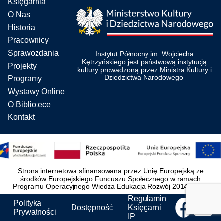
Księgarnia
O Nas
Historia
Pracownicy
Sprawozdania
Instytut Północny im. Wojciecha
Kętrzyńskiego jest państwową instytucją
Projekty
kultury prowadzoną przez Ministra Kultury i
Dziedzictwa Narodowego.
Programy
Wystawy Online
O Bibliotece
Kontakt
Strona internetowa sfinansowana przez Unię Europejską ze
środków Europejskiego Funduszu Społecznego w ramach
Programu Operacyjnego Wiedza Edukacja Rozwój 2014-2020.
Regulamin
Polityka
Dostępność
Księgarni
Prywatności
IP