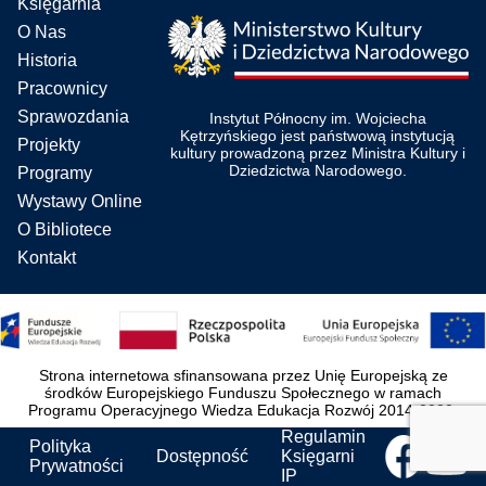
Księgarnia
O Nas
Historia
Pracownicy
Sprawozdania
Instytut Północny im. Wojciecha
Kętrzyńskiego jest państwową instytucją
Projekty
kultury prowadzoną przez Ministra Kultury i
Dziedzictwa Narodowego.
Programy
Wystawy Online
O Bibliotece
Kontakt
Strona internetowa sfinansowana przez Unię Europejską ze
środków Europejskiego Funduszu Społecznego w ramach
Programu Operacyjnego Wiedza Edukacja Rozwój 2014-2020.
Regulamin
Polityka
Dostępność
Księgarni
Prywatności
IP