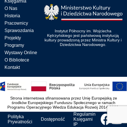
Księgarnia
O Nas
Historia
Pracownicy
Sprawozdania
Instytut Północny im. Wojciecha
Kętrzyńskiego jest państwową instytucją
Projekty
kultury prowadzoną przez Ministra Kultury i
Dziedzictwa Narodowego.
Programy
Wystawy Online
O Bibliotece
Kontakt
Strona internetowa sfinansowana przez Unię Europejską ze
środków Europejskiego Funduszu Społecznego w ramach
Programu Operacyjnego Wiedza Edukacja Rozwój 2014-2020.
Regulamin
Polityka
Dostępność
Księgarni
Prywatności
IP