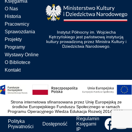
Księgarnia
O Nas
Historia
Pracownicy
Sprawozdania
Instytut Północny im. Wojciecha
Kętrzyńskiego jest państwową instytucją
Projekty
kultury prowadzoną przez Ministra Kultury i
Dziedzictwa Narodowego.
Programy
Wystawy Online
O Bibliotece
Kontakt
Strona internetowa sfinansowana przez Unię Europejską ze
środków Europejskiego Funduszu Społecznego w ramach
Programu Operacyjnego Wiedza Edukacja Rozwój 2014-2020.
Regulamin
Polityka
Dostępność
Księgarni
Prywatności
IP