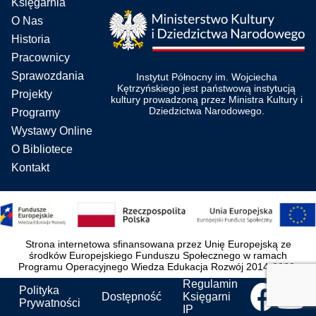
Księgarnia
O Nas
Historia
Pracownicy
Sprawozdania
Instytut Północny im. Wojciecha
Kętrzyńskiego jest państwową instytucją
Projekty
kultury prowadzoną przez Ministra Kultury i
Dziedzictwa Narodowego.
Programy
Wystawy Online
O Bibliotece
Kontakt
Strona internetowa sfinansowana przez Unię Europejską ze
środków Europejskiego Funduszu Społecznego w ramach
Programu Operacyjnego Wiedza Edukacja Rozwój 2014-2020.
Regulamin
Polityka
Dostępność
Księgarni
Prywatności
IP