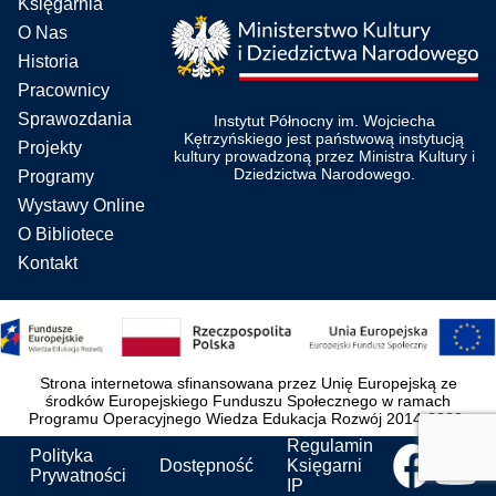
Księgarnia
O Nas
Historia
Pracownicy
Sprawozdania
Instytut Północny im. Wojciecha
Kętrzyńskiego jest państwową instytucją
Projekty
kultury prowadzoną przez Ministra Kultury i
Dziedzictwa Narodowego.
Programy
Wystawy Online
O Bibliotece
Kontakt
Strona internetowa sfinansowana przez Unię Europejską ze
środków Europejskiego Funduszu Społecznego w ramach
Programu Operacyjnego Wiedza Edukacja Rozwój 2014-2020.
Regulamin
Polityka
Dostępność
Księgarni
Prywatności
IP