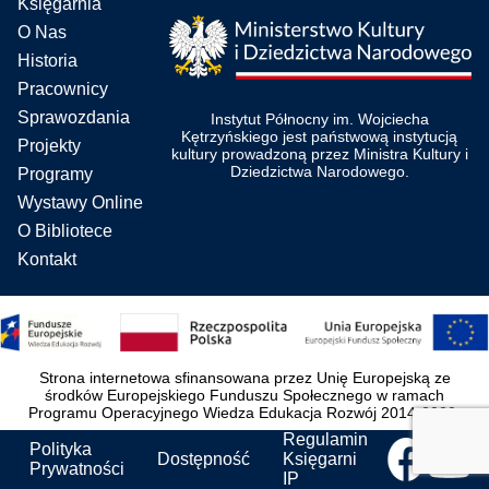
Księgarnia
O Nas
Historia
Pracownicy
Sprawozdania
Instytut Północny im. Wojciecha
Kętrzyńskiego jest państwową instytucją
Projekty
kultury prowadzoną przez Ministra Kultury i
Dziedzictwa Narodowego.
Programy
Wystawy Online
O Bibliotece
Kontakt
Strona internetowa sfinansowana przez Unię Europejską ze
środków Europejskiego Funduszu Społecznego w ramach
Programu Operacyjnego Wiedza Edukacja Rozwój 2014-2020.
Regulamin
Polityka
Dostępność
Księgarni
Prywatności
IP