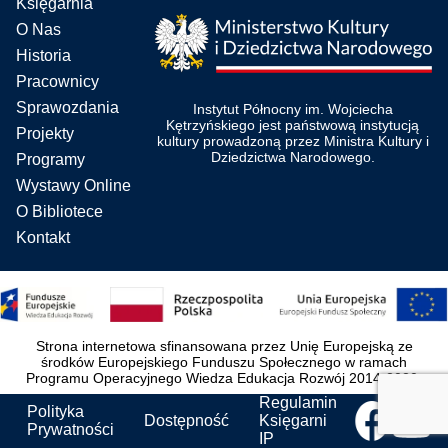
Księgarnia
O Nas
Historia
Pracownicy
Sprawozdania
Instytut Północny im. Wojciecha
Kętrzyńskiego jest państwową instytucją
Projekty
kultury prowadzoną przez Ministra Kultury i
Dziedzictwa Narodowego.
Programy
Wystawy Online
O Bibliotece
Kontakt
Strona internetowa sfinansowana przez Unię Europejską ze
środków Europejskiego Funduszu Społecznego w ramach
Programu Operacyjnego Wiedza Edukacja Rozwój 2014-2020.
Regulamin
Polityka
Dostępność
Księgarni
Prywatności
IP