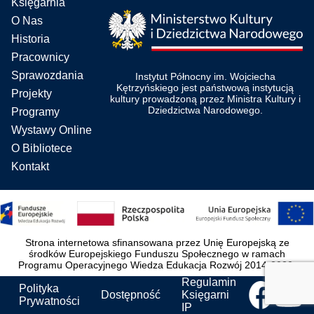
Księgarnia
O Nas
Historia
Pracownicy
Sprawozdania
Instytut Północny im. Wojciecha
Kętrzyńskiego jest państwową instytucją
Projekty
kultury prowadzoną przez Ministra Kultury i
Dziedzictwa Narodowego.
Programy
Wystawy Online
O Bibliotece
Kontakt
Strona internetowa sfinansowana przez Unię Europejską ze
środków Europejskiego Funduszu Społecznego w ramach
Programu Operacyjnego Wiedza Edukacja Rozwój 2014-2020.
Regulamin
Polityka
Dostępność
Księgarni
Prywatności
IP