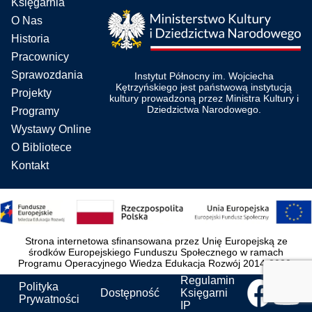
Księgarnia
O Nas
Historia
Pracownicy
Sprawozdania
Instytut Północny im. Wojciecha
Kętrzyńskiego jest państwową instytucją
Projekty
kultury prowadzoną przez Ministra Kultury i
Dziedzictwa Narodowego.
Programy
Wystawy Online
O Bibliotece
Kontakt
Strona internetowa sfinansowana przez Unię Europejską ze
środków Europejskiego Funduszu Społecznego w ramach
Programu Operacyjnego Wiedza Edukacja Rozwój 2014-2020.
Regulamin
Polityka
Dostępność
Księgarni
Prywatności
IP