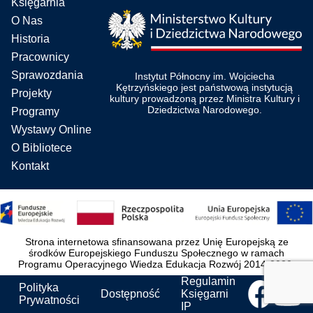
Księgarnia
O Nas
Historia
Pracownicy
Sprawozdania
Instytut Północny im. Wojciecha
Kętrzyńskiego jest państwową instytucją
Projekty
kultury prowadzoną przez Ministra Kultury i
Dziedzictwa Narodowego.
Programy
Wystawy Online
O Bibliotece
Kontakt
Strona internetowa sfinansowana przez Unię Europejską ze
środków Europejskiego Funduszu Społecznego w ramach
Programu Operacyjnego Wiedza Edukacja Rozwój 2014-2020.
Regulamin
Polityka
Dostępność
Księgarni
Prywatności
IP