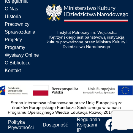
Księgarnia
O Nas
Historia
Pracownicy
Sprawozdania
Instytut Północny im. Wojciecha
Kętrzyńskiego jest państwową instytucją
Projekty
kultury prowadzoną przez Ministra Kultury i
Dziedzictwa Narodowego.
Programy
Wystawy Online
O Bibliotece
Kontakt
Strona internetowa sfinansowana przez Unię Europejską ze
środków Europejskiego Funduszu Społecznego w ramach
Programu Operacyjnego Wiedza Edukacja Rozwój 2014-2020.
Regulamin
Polityka
Dostępność
Księgarni
Prywatności
IP