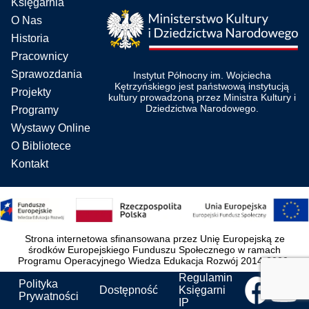
Księgarnia
O Nas
Historia
Pracownicy
Sprawozdania
Instytut Północny im. Wojciecha
Kętrzyńskiego jest państwową instytucją
Projekty
kultury prowadzoną przez Ministra Kultury i
Dziedzictwa Narodowego.
Programy
Wystawy Online
O Bibliotece
Kontakt
Strona internetowa sfinansowana przez Unię Europejską ze
środków Europejskiego Funduszu Społecznego w ramach
Programu Operacyjnego Wiedza Edukacja Rozwój 2014-2020.
Regulamin
Polityka
Dostępność
Księgarni
Prywatności
IP