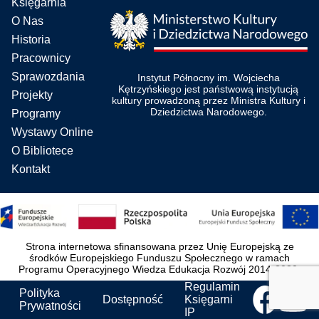
Księgarnia
O Nas
Historia
Pracownicy
Sprawozdania
Instytut Północny im. Wojciecha
Kętrzyńskiego jest państwową instytucją
Projekty
kultury prowadzoną przez Ministra Kultury i
Dziedzictwa Narodowego.
Programy
Wystawy Online
O Bibliotece
Kontakt
Strona internetowa sfinansowana przez Unię Europejską ze
środków Europejskiego Funduszu Społecznego w ramach
Programu Operacyjnego Wiedza Edukacja Rozwój 2014-2020.
Regulamin
Polityka
Dostępność
Księgarni
Prywatności
IP