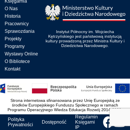
Księgarnia
O Nas
Historia
Pracownicy
Sprawozdania
Instytut Północny im. Wojciecha
Kętrzyńskiego jest państwową instytucją
Projekty
kultury prowadzoną przez Ministra Kultury i
Dziedzictwa Narodowego.
Programy
Wystawy Online
O Bibliotece
Kontakt
Strona internetowa sfinansowana przez Unię Europejską ze
środków Europejskiego Funduszu Społecznego w ramach
Programu Operacyjnego Wiedza Edukacja Rozwój 2014-2020.
Regulamin
Polityka
Dostępność
Księgarni
Prywatności
IP