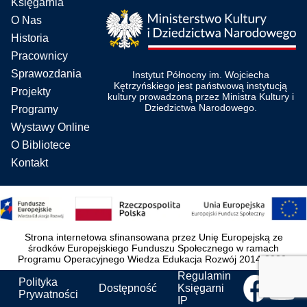
Księgarnia
O Nas
Historia
Pracownicy
Sprawozdania
Instytut Północny im. Wojciecha
Kętrzyńskiego jest państwową instytucją
Projekty
kultury prowadzoną przez Ministra Kultury i
Dziedzictwa Narodowego.
Programy
Wystawy Online
O Bibliotece
Kontakt
Strona internetowa sfinansowana przez Unię Europejską ze
środków Europejskiego Funduszu Społecznego w ramach
Programu Operacyjnego Wiedza Edukacja Rozwój 2014-2020.
Regulamin
Polityka
Dostępność
Księgarni
Prywatności
IP