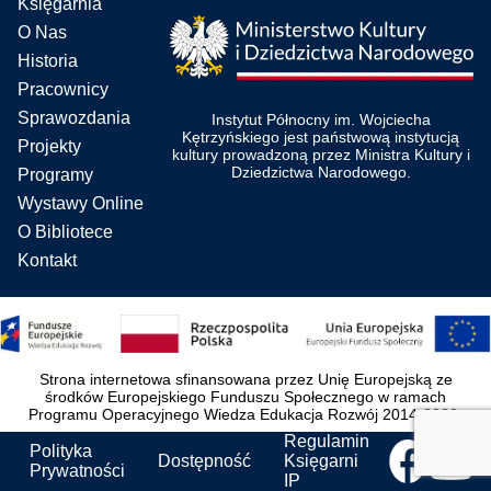
Księgarnia
O Nas
Historia
Pracownicy
Sprawozdania
Instytut Północny im. Wojciecha
Kętrzyńskiego jest państwową instytucją
Projekty
kultury prowadzoną przez Ministra Kultury i
Dziedzictwa Narodowego.
Programy
Wystawy Online
O Bibliotece
Kontakt
Strona internetowa sfinansowana przez Unię Europejską ze
środków Europejskiego Funduszu Społecznego w ramach
Programu Operacyjnego Wiedza Edukacja Rozwój 2014-2020.
Regulamin
Polityka
Dostępność
Księgarni
Prywatności
IP