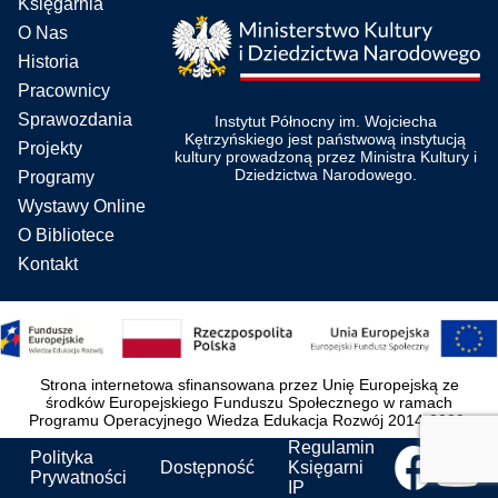
Księgarnia
O Nas
Historia
Pracownicy
Sprawozdania
Instytut Północny im. Wojciecha
Kętrzyńskiego jest państwową instytucją
Projekty
kultury prowadzoną przez Ministra Kultury i
Dziedzictwa Narodowego.
Programy
Wystawy Online
O Bibliotece
Kontakt
Strona internetowa sfinansowana przez Unię Europejską ze
środków Europejskiego Funduszu Społecznego w ramach
Programu Operacyjnego Wiedza Edukacja Rozwój 2014-2020.
Regulamin
Polityka
Dostępność
Księgarni
Prywatności
IP