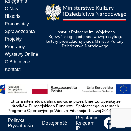
Księgarnia
O Nas
Historia
Pracownicy
Sprawozdania
Instytut Północny im. Wojciecha
Kętrzyńskiego jest państwową instytucją
Projekty
kultury prowadzoną przez Ministra Kultury i
Dziedzictwa Narodowego.
Programy
Wystawy Online
O Bibliotece
Kontakt
Strona internetowa sfinansowana przez Unię Europejską ze
środków Europejskiego Funduszu Społecznego w ramach
Programu Operacyjnego Wiedza Edukacja Rozwój 2014-2020.
Regulamin
Polityka
Dostępność
Księgarni
Prywatności
IP