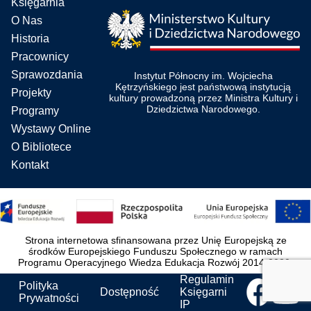
Księgarnia
O Nas
Historia
Pracownicy
Sprawozdania
Instytut Północny im. Wojciecha
Kętrzyńskiego jest państwową instytucją
Projekty
kultury prowadzoną przez Ministra Kultury i
Dziedzictwa Narodowego.
Programy
Wystawy Online
O Bibliotece
Kontakt
Strona internetowa sfinansowana przez Unię Europejską ze
środków Europejskiego Funduszu Społecznego w ramach
Programu Operacyjnego Wiedza Edukacja Rozwój 2014-2020.
Regulamin
Polityka
Dostępność
Księgarni
Prywatności
IP