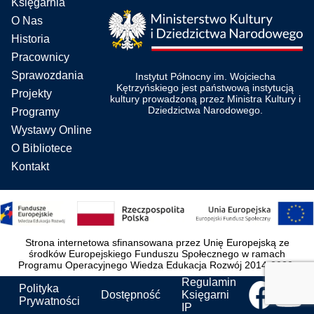
Księgarnia
O Nas
Historia
Pracownicy
Sprawozdania
Instytut Północny im. Wojciecha
Kętrzyńskiego jest państwową instytucją
Projekty
kultury prowadzoną przez Ministra Kultury i
Dziedzictwa Narodowego.
Programy
Wystawy Online
O Bibliotece
Kontakt
Strona internetowa sfinansowana przez Unię Europejską ze
środków Europejskiego Funduszu Społecznego w ramach
Programu Operacyjnego Wiedza Edukacja Rozwój 2014-2020.
Regulamin
Polityka
Dostępność
Księgarni
Prywatności
IP