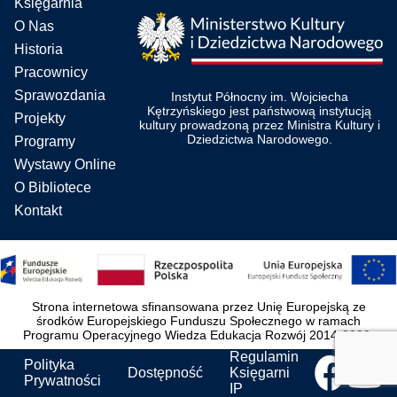
Księgarnia
O Nas
Historia
Pracownicy
Sprawozdania
Instytut Północny im. Wojciecha
Kętrzyńskiego jest państwową instytucją
Projekty
kultury prowadzoną przez Ministra Kultury i
Dziedzictwa Narodowego.
Programy
Wystawy Online
O Bibliotece
Kontakt
Strona internetowa sfinansowana przez Unię Europejską ze
środków Europejskiego Funduszu Społecznego w ramach
Programu Operacyjnego Wiedza Edukacja Rozwój 2014-2020.
Regulamin
Polityka
Dostępność
Księgarni
Prywatności
IP