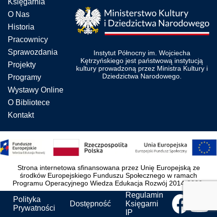
Księgarnia
O Nas
Historia
Pracownicy
Sprawozdania
Instytut Północny im. Wojciecha
Kętrzyńskiego jest państwową instytucją
Projekty
kultury prowadzoną przez Ministra Kultury i
Dziedzictwa Narodowego.
Programy
Wystawy Online
O Bibliotece
Kontakt
Strona internetowa sfinansowana przez Unię Europejską ze
środków Europejskiego Funduszu Społecznego w ramach
Programu Operacyjnego Wiedza Edukacja Rozwój 2014-2020.
Regulamin
Polityka
Dostępność
Księgarni
Prywatności
IP