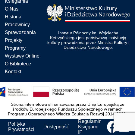
Księgarnia
O Nas
Historia
Pracownicy
Sprawozdania
Instytut Północny im. Wojciecha
Kętrzyńskiego jest państwową instytucją
Projekty
kultury prowadzoną przez Ministra Kultury i
Dziedzictwa Narodowego.
Programy
Wystawy Online
O Bibliotece
Kontakt
Strona internetowa sfinansowana przez Unię Europejską ze
środków Europejskiego Funduszu Społecznego w ramach
Programu Operacyjnego Wiedza Edukacja Rozwój 2014-2020.
Regulamin
Polityka
Dostępność
Księgarni
Prywatności
IP