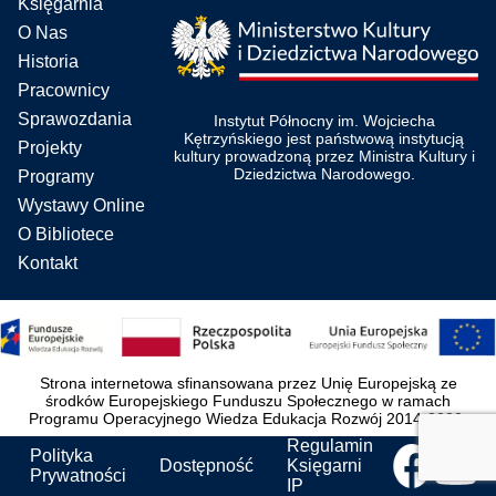
Księgarnia
O Nas
Historia
Pracownicy
Sprawozdania
Instytut Północny im. Wojciecha
Kętrzyńskiego jest państwową instytucją
Projekty
kultury prowadzoną przez Ministra Kultury i
Dziedzictwa Narodowego.
Programy
Wystawy Online
O Bibliotece
Kontakt
Strona internetowa sfinansowana przez Unię Europejską ze
środków Europejskiego Funduszu Społecznego w ramach
Programu Operacyjnego Wiedza Edukacja Rozwój 2014-2020.
Regulamin
Polityka
Dostępność
Księgarni
Prywatności
IP