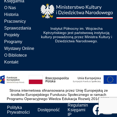
Księgarnia
O Nas
Historia
Pracownicy
Sprawozdania
Instytut Północny im. Wojciecha
Kętrzyńskiego jest państwową instytucją
Projekty
kultury prowadzoną przez Ministra Kultury i
Dziedzictwa Narodowego.
Programy
Wystawy Online
O Bibliotece
Kontakt
Strona internetowa sfinansowana przez Unię Europejską ze
środków Europejskiego Funduszu Społecznego w ramach
Programu Operacyjnego Wiedza Edukacja Rozwój 2014-2020.
Regulamin
Polityka
Dostępność
Księgarni
Prywatności
IP