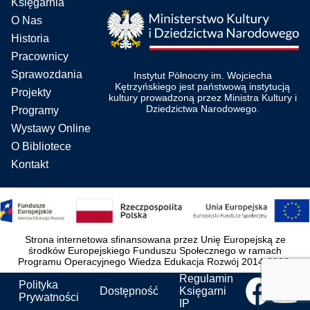
Księgarnia
O Nas
Historia
Pracownicy
Sprawozdania
Instytut Północny im. Wojciecha
Kętrzyńskiego jest państwową instytucją
Projekty
kultury prowadzoną przez Ministra Kultury i
Dziedzictwa Narodowego.
Programy
Wystawy Online
O Bibliotece
Kontakt
Strona internetowa sfinansowana przez Unię Europejską ze
środków Europejskiego Funduszu Społecznego w ramach
Programu Operacyjnego Wiedza Edukacja Rozwój 2014-2020.
Regulamin
Polityka
Dostępność
Księgarni
Prywatności
IP