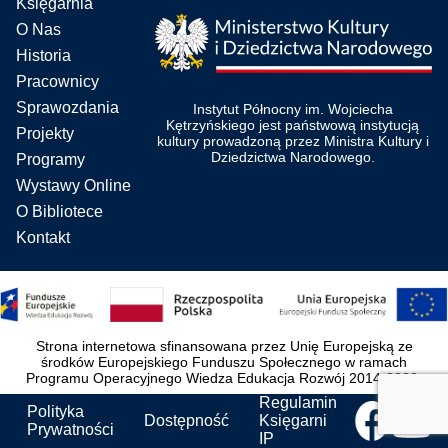
Księgarnia
O Nas
Historia
Pracownicy
Sprawozdania
Instytut Północny im. Wojciecha
Kętrzyńskiego jest państwową instytucją
Projekty
kultury prowadzoną przez Ministra Kultury i
Dziedzictwa Narodowego.
Programy
Wystawy Online
O Bibliotece
Kontakt
Strona internetowa sfinansowana przez Unię Europejską ze
środków Europejskiego Funduszu Społecznego w ramach
Programu Operacyjnego Wiedza Edukacja Rozwój 2014-2020.
Regulamin
Polityka
Dostępność
Księgarni
Prywatności
IP