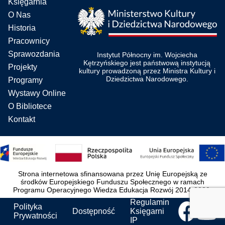
Księgarnia
O Nas
Historia
Pracownicy
Sprawozdania
Instytut Północny im. Wojciecha
Kętrzyńskiego jest państwową instytucją
Projekty
kultury prowadzoną przez Ministra Kultury i
Dziedzictwa Narodowego.
Programy
Wystawy Online
O Bibliotece
Kontakt
Strona internetowa sfinansowana przez Unię Europejską ze
środków Europejskiego Funduszu Społecznego w ramach
Programu Operacyjnego Wiedza Edukacja Rozwój 2014-2020.
Regulamin
Polityka
Dostępność
Księgarni
Prywatności
IP