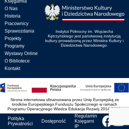
Księgarnia
O Nas
Historia
Pracownicy
Sprawozdania
Instytut Północny im. Wojciecha
Kętrzyńskiego jest państwową instytucją
Projekty
kultury prowadzoną przez Ministra Kultury i
Dziedzictwa Narodowego.
Programy
Wystawy Online
O Bibliotece
Kontakt
Strona internetowa sfinansowana przez Unię Europejską ze
środków Europejskiego Funduszu Społecznego w ramach
Programu Operacyjnego Wiedza Edukacja Rozwój 2014-2020.
Regulamin
Polityka
Dostępność
Księgarni
Prywatności
IP