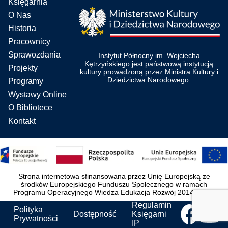
Księgarnia
O Nas
Historia
Pracownicy
Sprawozdania
Instytut Północny im. Wojciecha
Kętrzyńskiego jest państwową instytucją
Projekty
kultury prowadzoną przez Ministra Kultury i
Dziedzictwa Narodowego.
Programy
Wystawy Online
O Bibliotece
Kontakt
Strona internetowa sfinansowana przez Unię Europejską ze
środków Europejskiego Funduszu Społecznego w ramach
Programu Operacyjnego Wiedza Edukacja Rozwój 2014-2020.
Regulamin
Polityka
Dostępność
Księgarni
Prywatności
IP