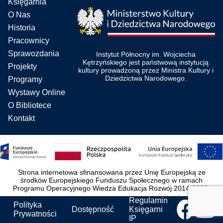
Księgarnia
O Nas
Historia
Pracownicy
Sprawozdania
Instytut Północny im. Wojciecha
Kętrzyńskiego jest państwową instytucją
Projekty
kultury prowadzoną przez Ministra Kultury i
Dziedzictwa Narodowego.
Programy
Wystawy Online
O Bibliotece
Kontakt
Strona internetowa sfinansowana przez Unię Europejską ze
środków Europejskiego Funduszu Społecznego w ramach
Programu Operacyjnego Wiedza Edukacja Rozwój 2014-2020.
Regulamin
Polityka
Dostępność
Księgarni
Prywatności
IP