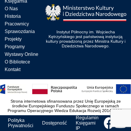
Księgarnia
O Nas
Historia
Pracownicy
Sprawozdania
Instytut Północny im. Wojciecha
Kętrzyńskiego jest państwową instytucją
Projekty
kultury prowadzoną przez Ministra Kultury i
Dziedzictwa Narodowego.
Programy
Wystawy Online
O Bibliotece
Kontakt
Strona internetowa sfinansowana przez Unię Europejską ze
środków Europejskiego Funduszu Społecznego w ramach
Programu Operacyjnego Wiedza Edukacja Rozwój 2014-2020.
Regulamin
Polityka
Dostępność
Księgarni
Prywatności
IP